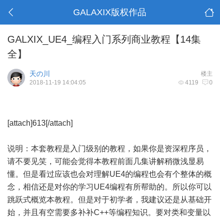
GALAXIX版权作品
GALXIX_UE4_编程入门系列商业教程【14集
全】
天の川
楼主
2018-11-19 14:04:05
4119
0
[attach]613[/attach]
说明：本套教程是入门级别的教程，如果你是资深程序员，
请不要见笑，可能会觉得本教程前面几集讲解稍微浅显易
懂。但是看过应该也会对理解UE4的编程也会有个整体的概
念，相信还是对你的学习UE4编程有所帮助的。所以你可以
跳跃式概览本教程。但是对于初学者，我建议还是从基础开
始，并且有空需要多补补C++等编程知识。要对类和变量以